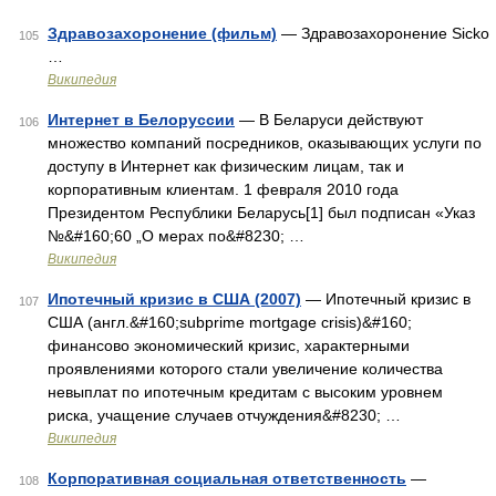
Здравозахоронение (фильм)
— Здравозахоронение Sicko
105
…
Википедия
Интернет в Белоруссии
— В Беларуси действуют
106
множество компаний посредников, оказывающих услуги по
доступу в Интернет как физическим лицам, так и
корпоративным клиентам. 1 февраля 2010 года
Президентом Республики Беларусь[1] был подписан «Указ
№&#160;60 „О мерах по&#8230; …
Википедия
Ипотечный кризис в США (2007)
— Ипотечный кризис в
107
США (англ.&#160;subprime mortgage crisis)&#160;
финансово экономический кризис, характерными
проявлениями которого стали увеличение количества
невыплат по ипотечным кредитам с высоким уровнем
риска, учащение случаев отчуждения&#8230; …
Википедия
Корпоративная социальная ответственность
—
108