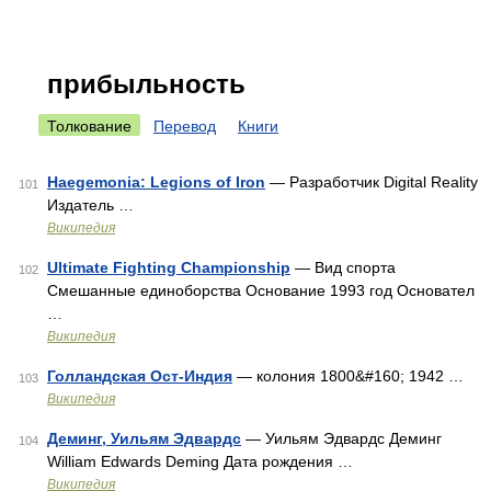
прибыльность
Толкование
Перевод
Книги
Haegemonia: Legions of Iron
— Разработчик Digital Reality
101
Издатель …
Википедия
Ultimate Fighting Championship
— Вид спорта
102
Смешанные единоборства Основание 1993 год Основател
…
Википедия
Голландская Ост-Индия
— колония 1800&#160; 1942 …
103
Википедия
Деминг, Уильям Эдвардс
— Уильям Эдвардс Деминг
104
William Edwards Deming Дата рождения …
Википедия